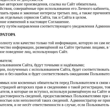
ые авторские произведения, ссылка на Сайт обязательна.
 действия, совершённые при использовании его Личного кабинета
шать права и законные интересы третьих лиц, а также причинять
ак отдельных сервисов Сайта, так и Сайта в целом.
сение изменений в настоящее Соглашение.
нету путём направления соответствующего уведомления Админис
РАТОРА
полноту или качество только той информации, которую он сам н
качество информации, размещённой на Сайте третьими лицами, в
тное поведение лиц, использующих Сайт.
вателя;
спользованием Сайта, будут точными и надёжными;
ации, полученных с использованием Сайта, будет соответствоват
жно и без ошибок и будет соответствовать ожиданиям Пользовате
 прямых или косвенных обязательств перед Пользователем в св
страцией авторских прав и сведениями о такой регистрации, т
ателя, в которые он вступил, используя размещённую на Сайте
и достоверность сведений, предоставляемых Пользователями при
рностью или неполнотой таких сведений. Администратор не прин
телем, и не несёт ответственности в случае, если Пользовател