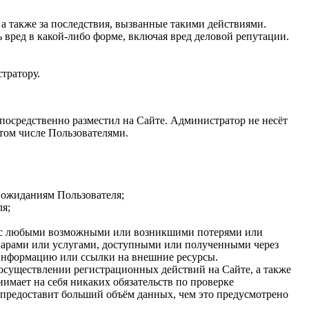
, а также за последствия, вызванные такими действиями.
 вред в какой-либо форме, включая вред деловой репутации.
тратору.
епосредственно разместил на Сайте. Администратор не несёт
 том числе Пользователями.
ь ожиданиям Пользователя;
ля;
язи с любыми возможными или возникшими потерями или
оварами или услугами, доступными или полученными через
 информацию или ссылки на внешние ресурсы.
 осуществлении регистрационных действий на Сайте, а также
имает на себя никаких обязательств по проверке
ь предоставит больший объём данных, чем это предусмотрено