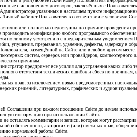
ой почты и (или) абонентский номер Пользователя информационн
занные с исполнением договоров, заключённых с Пользователем
т Администратора указанных в настоящем пункте информационн
ть Личный кабинет Пользователя в соответствии с условиями Со
мя частично или полностью недоступны по причине проведения п
ве производить модификацию любого программного обеспечения
ремя по личному усмотрению с предварительным уведомлением По
бки, упущения, прерывания, удаление, дефекты, задержку в обра
льзователя, размещённой на Сайте или в любом другом месте. 
ьютерных систем, серверов или провайдеров, компьютерного и
ническим причинам.
инистратор предпримет все усилия для устранения каких-либо т
 полного отсутствия технических ошибок и сбоев по причинам,
реды.
альных прав, за исключением прямо предусмотренных настоящим
нерских решений, литературных, графических и аудиовизуальных
рсией Соглашения при каждом посещении Сайта до начала использ
и полную информацию при использовании Сайта.
 и не оставлять комментарии и записи, которые могут рассматр
льной собственности, авторских и (или) смежных прав, общепри
шению нормальной работы Сайта.
ладателей не допускается.