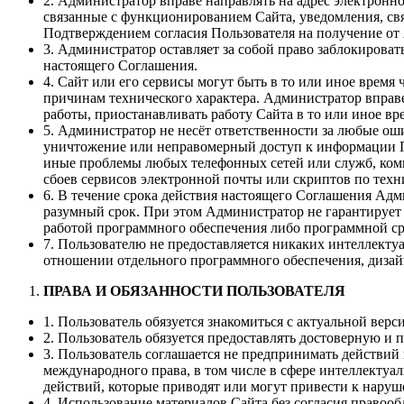
2. Администратор вправе направлять на адрес электронн
связанные с функционированием Сайта, уведомления, свя
Подтверждением согласия Пользователя на получение о
3. Администратор оставляет за собой право заблокирова
настоящего Соглашения.
4. Сайт или его сервисы могут быть в то или иное вре
причинам технического характера. Администратор впра
работы, приостанавливать работу Сайта в то или иное в
5. Администратор не несёт ответственности за любые оши
уничтожение или неправомерный доступ к информации По
иные проблемы любых телефонных сетей или служб, комп
сбоев сервисов электронной почты или скриптов по тех
6. В течение срока действия настоящего Соглашения Адм
разумный срок. При этом Администратор не гарантирует
работой программного обеспечения либо программной с
7. Пользователю не предоставляется никаких интеллекту
отношении отдельного программного обеспечения, дизай
ПРАВА И ОБЯЗАННОСТИ ПОЛЬЗОВАТЕЛЯ
1. Пользователь обязуется знакомиться с актуальной ве
2. Пользователь обязуется предоставлять достоверную 
3. Пользователь соглашается не предпринимать действий
международного права, в том числе в сфере интеллектуа
действий, которые приводят или могут привести к нару
4. Использование материалов Сайта без согласия правооб