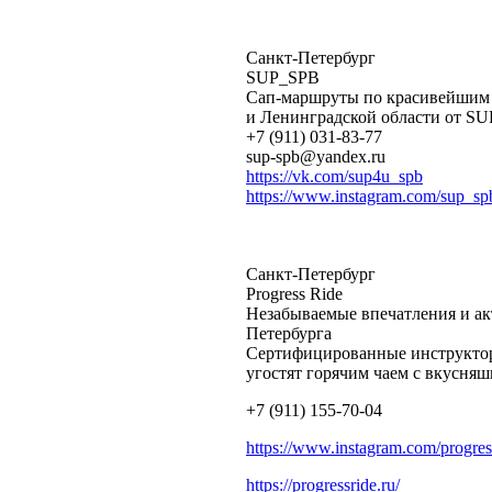
Санкт-Петербург
SUP_SPB
Cап-маршруты по красивейшим 
и Ленинградской области от S
+7 (911) 031-83-77
sup-spb@yandex.ru
https://vk.com/sup4u_spb
https://www.instagram.com/sup_sp
Санкт-Петербург
Progress Ride
Незабываемые впечатления и ак
Петербурга
Сертифицированные инструкторы
угостят горячим чаем с вкусня
+7 (911) 155-70-04
https://www.instagram.com/progress
https://progressride.ru/