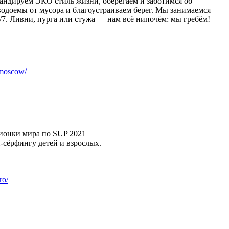
гандируем ЭКО стиль жизни, оберегаем и заботимся об
одоемы от мусора и благоустраиваем берег. Мы занимаемся
7. ​Ливни, пурга или стужа — нам всё нипочём: мы гребём!
.moscow/
онки мира по SUP 2021
-сёрфингу детей и взрослых.
ro/