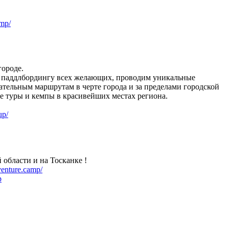
mp/
ороде.
 паддлбордингу всех желающих, проводим уникальные
ательным маршрутам в черте города и за пределами городской
е туры и кемпы в красивейших местах региона.
up/
области и на Тосканке !
venture.camp/
p