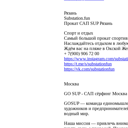
Рязань
Substation.fun
Прокат САП SUP Рязань
Спорт и отдых
Самый большой прокат спортив
Наслаждайтесь отдыхом в любу
Ждём вас на пляже в Окской Ж
+ 7(900) 906 72 00
https://www.instagram.com/substati
https://t.me/s/substationfun
https://vk.com/substationfun
Москва
GO SUP - САП сёрфинг Москва
GOSUP — команда единомышленн
художников и предпринимателе
водный мир.
Наша миссия — привлечь вниман