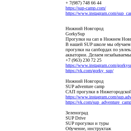
+ 7(987) 748 66 44
https://sup-camp.com/
https://www.instagram.com/sup_ca
Нижний Новгород
GorkySup
Прогулки на сап в Нижнем Новг
В нашей SUP школе мы обучаем
прогулки на сапбордах по увлек
акватории. Делаем незабываемы
+7 (963) 230 72 25
https://www.instagram.com/gorkys
https://vk.com/gorky_sup/
Нижний Новгород
SUP adventure camp
САП прогулки в Нижегородской 
https://www.instagram.com/sup.ad
https://vk.com/sup_adventure_cam
Зеленоград
SUP Drive
SUP прогулки и туры
Обучение, инструктаж