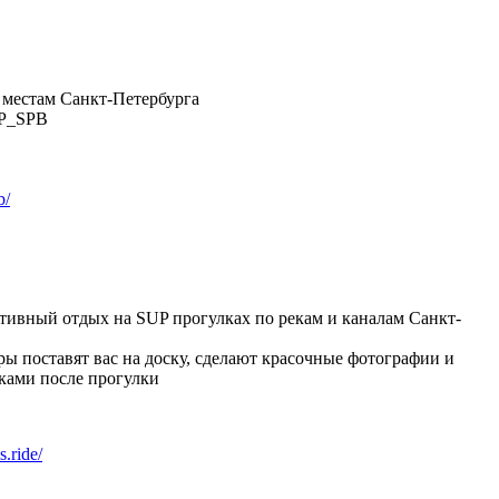
местам Санкт-Петербурга
UP_SPB
b/
тивный отдых на SUP прогулках по рекам и каналам Санкт-
 поставят вас на доску, сделают красочные фотографии и
шками после прогулки
.ride/