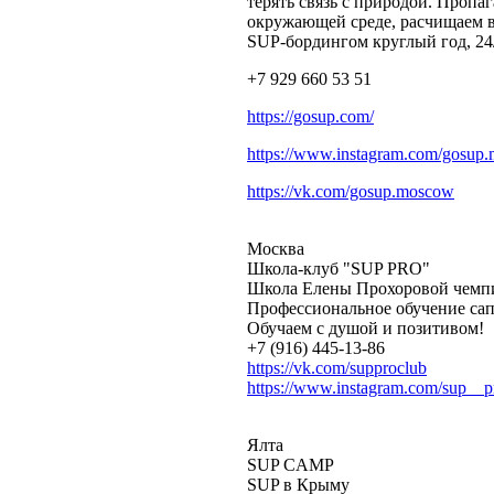
терять связь с природой. Пропа
окружающей среде, расчищаем в
SUP-бордингом круглый год, 24/
+7 929 660 53 51
https://gosup.com/
https://www.instagram.com/gosup
https://vk.com/gosup.moscow
Москва
Школа-клуб "SUP PRO"
Школа Елены Прохоровой чемпи
Профессиональное обучение сап
Обучаем с душой и позитивом!
+7 (916) 445-13-86
https://vk.com/supproclub
https://www.instagram.com/sup__p
Ялта
SUP CAMP
SUP в Крыму