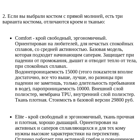
2. Если вы выбрали костюм с прямой молнией, есть три
варианта костюма, отличаются кроем и тканью:
Comfort - крой свободный, эргономичный.
Ориентирован на любителей, для нечастых спокойных
сплавов, со средней активностью. Базовая модель,
которая подходит начинающим саперам. Защищает при
падении от промокания, дышит и отводит тепло от тела,
при спокойных сплавах.
Водонепроницаемость 15000 (этого показателя вполне
достаточно, все что выше, лучше, но разницы при
падении не заметишь, только длительность пребывания
в воде), паропроницаемость 10000. Внешний слой
полиэстер, мембрана TPU, внутренний слой полиэстер.
Ткань плотная. Стоимость в базовой версии 29800 руб.
Elite - крой свободный и эргономичный, ткань прочная
и плотная, хорошо дышащий. Ориентирован на
активных и саперов сплавляющихся и для тех кому
нужны высокие характеристики на перспективу.
Отлично работает при активной гребле и повышенном