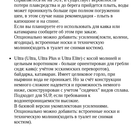
потери плавсредства и до берега прийдется плыть, воды
может проникнуть больше при полном погружении
шеи, в этом случае наша рекомендация - плыть в
капюшоне и на спине.
Если вы планируете его использовать для каяка или
катамарана сообщите об этом при заказе.
Опционально можно добавить: усиления(локти, колени,
ягодицы), встроенные носки и техническую
молнию(ходить в туалет не снимая костюм).
Ultra (Ultra, Ultra Plus и Ultra Elite) с косой молнией и
цельным воротником - больше ориентирован для гребли
сидя: каяк(с учётом эсскимоских переворотов),
байдарка, катамаран. Имеет целиковое горло, при
нырянии вода не проникает. Но за счёт конструкции
немного сложнее надевется и промежность немного
ниже, сконструирован с учетом "сидячих" видов сплава.
Подходит для SUP, если требования к
водонепроницаемости высокие.
В базовой версии укомплектован усилениями.
Опционально можно добавить: встроенные носки и
техническую молнию(ходить в туалет не снимая
костюм).