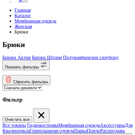
Главная
Каталог
Мембранная одежда
Женская
Брюки
Брюки
Брюки Актив
Брюки Шторм
Полукомбинезон сноуборд
Показать фильтры
Сбросить фильтры
Фильтр
Очистить все
Все товары
Гидрокостюмы
Мембранная одежда
Аксесcуары
Для
Квадроцикла
Горнолыжная одежда
Парка
Пончо
Распродажа