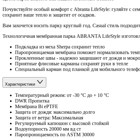
Почувствуйте особый комфорт с Abranta LifeStyle: гуляйте с с
сохранит ваше тепло и защитит от осадков.
Вам захочется носить парку круглый год. Casual стиль подходи
Технологичная мембранная парка ABRANTA LifeStyle изготовле
Подкладка из меха Sherpa сохранит тепло
Паропроницаемая мембрана поможет нормализовать темпе
Проклеенные швы - надежно защишают от дождя и мокро
Приятные флисовые карманы сохранят руки в тепле
Специальный карман под планкой для мобильного телеф
Характеристики
Температурный режим: от -30 °C до + 10 °C
DWR Пропитка
Мембрана Bi ePTFE
Защита от дождя: максимально долго
Защита от ветра: Максимальная
Регулируемый капюшон с высокой стойкой
Водоупорность 20000 мм вд ст
Паропроницаемость по ASTM 30000