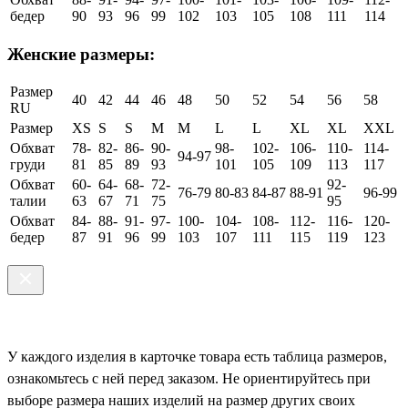
бедер
90
93
96
99
102
103
105
108
111
114
Женские размеры:
Размер
40
42
44
46
48
50
52
54
56
58
RU
Размер
XS
S
S
M
M
L
L
XL
XL
XXL
Обхват
78-
82-
86-
90-
98-
102-
106-
110-
114-
94-97
груди
81
85
89
93
101
105
109
113
117
Обхват
60-
64-
68-
72-
92-
76-79
80-83
84-87
88-91
96-99
талии
63
67
71
75
95
Обхват
84-
88-
91-
97-
100-
104-
108-
112-
116-
120-
бедер
87
91
96
99
103
107
111
115
119
123
У каждого изделия в карточке товара есть таблица размеров,
ознакомьтесь с ней перед заказом. Не ориентируйтесь при
выборе размера наших изделий на размер других своих