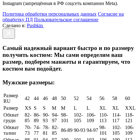
Instagram (запрещённая в РФ соцсеть компании Meta).
Политика обработки персональных данных
Согласие на
обработку ПД
Пользовательское соглашение
Сделано в:
Pushkin
Самый надежный вариант быстро и по размеру
получить костюм:
Мы сами определим ваш
размер, подберем манжеты и гарантируем, что
костюм вам подойдет.
Мужские размеры:
Размер
42
44
46
48
50
52
54
56
58
60
RU
Размер
XS
S
S
M
M
L
L
XL
XL
XXL
Обхват
82-
86-
90-
94-
98-
102-
106-
110-
114-
118-
груди
85
89
93
97
101
105
109
113
117
121
Обхват
70-
74-
78-
82-
98-
102-
106-
86-89
90-93
94-97
талии
73
77
81
85
101
105
109
Обхват
88-
91-
94-
97-
100-
101-
103-
106-
109-
112-