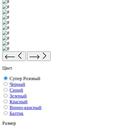
Цвет
Супер Розовый
Черный
Синий
Зеленый
Красный
Винно-красный
Балтик
Размер