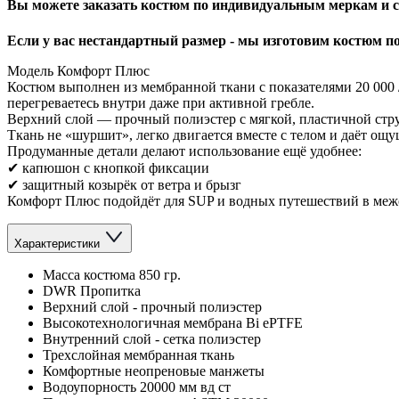
Вы можете заказать костюм по индивидуальным меркам и с
Если у вас нестандартный размер - мы изготовим костюм п
Модель Комфорт Плюс
Костюм выполнен из мембранной ткани с показателями 20 000 
перегреваетесь внутри даже при активной гребле.
Верхний слой — прочный полиэстер с мягкой, пластичной стр
Ткань не «шуршит», легко двигается вместе с телом и даёт ощу
Продуманные детали делают использование ещё удобнее:
✔ капюшон с кнопкой фиксации
✔ защитный козырёк от ветра и брызг
Комфорт Плюс подойдёт для SUP и водных путешествий в межс
Характеристики
Масса костюма 850 гр.
DWR Пропитка
Верхний слой - прочный полиэстер
Высокотехнологичная мембрана Bi ePTFE
Внутренний слой - сетка полиэстер
Трехслойная мембранная ткань
Комфортные неопреновые манжеты
Водоупорность 20000 мм вд ст