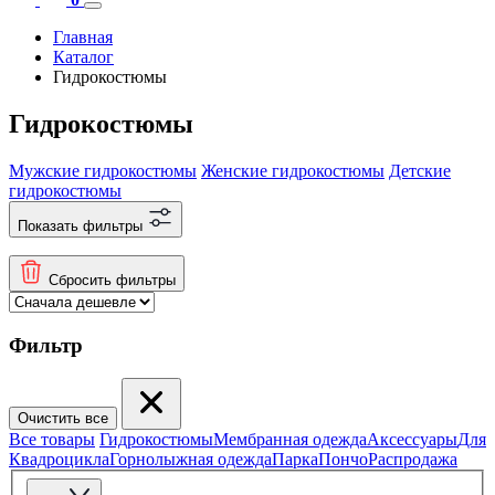
Главная
Каталог
Гидрокостюмы
Гидрокостюмы
Мужские гидрокостюмы
Женские гидрокостюмы
Детские
гидрокостюмы
Показать фильтры
Сбросить фильтры
Фильтр
Очистить все
Все товары
Гидрокостюмы
Мембранная одежда
Аксесcуары
Для
Квадроцикла
Горнолыжная одежда
Парка
Пончо
Распродажа