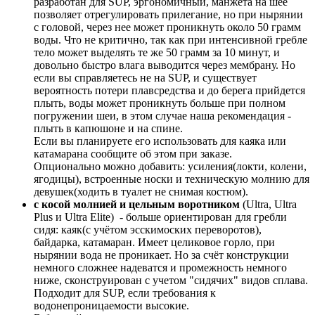
разработан для SUP, эргономичный, манжета на шее
позволяет отрегулировать прилегание, но при нырянии
с головой, через нее может проникнуть около 50 грамм
воды. Что не критично, так как при интенсивной гребле
тело может выделять те же 50 грамм за 10 минут, и
довольно быстро влага выводится через мембрану. Но
если вы справляетесь не на SUP, и существует
вероятность потери плавсредства и до берега прийдется
плыть, воды может проникнуть больше при полном
погружении шеи, в этом случае наша рекомендация -
плыть в капюшоне и на спине.
Если вы планируете его использовать для каяка или
катамарана сообщите об этом при заказе.
Опционально можно добавить: усиления(локти, колени,
ягодицы), встроенные носки и техническую молнию для
девушек(ходить в туалет не снимая костюм).
с косой молнией и цельным воротником
(Ultra, Ultra
Plus и Ultra Elite) - больше ориентирован для гребли
сидя: каяк(с учётом эсскимоских переворотов),
байдарка, катамаран. Имеет целиковое горло, при
нырянии вода не проникает. Но за счёт конструкции
немного сложнее надеватся и промежность немного
ниже, сконструирован с учетом "сидячих" видов сплава.
Подходит для SUP, если требования к
водонепроницаемости высокие.