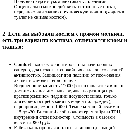
В базовой версии укомплектован усилениями.
Опционально можно добавить: встроенные носки,
переднюю или заднюю техническую молнию(ходить в
туалет не снимая костюм).
2. Если вы выбрали костюм с прямой молнией,
есть три варианта костюма, отличаются кроем и
тканью:
Comfort
- костюм ориентирован на начинающих
саперов, для нечастых спокойных сплавов, со средней
активностью. Защищает при падении от промокания,
дышит и отводит тепло от тела.
Водонепроницаемость 15000 (этого показателя вполне
достаточно, все что выше, лучше, но разница при
кратковременном падении несущественная, только
длительность пребывания в воде и под дождем),
паропроницаемость 10000. Температурный режим от
+15 до -30. Внешний слой полиэстер, мембрана TPU,
внутренний слой полиэстер. Стоимость в базовой
версии 29800 руб.
Elite
- ткань прочная и плотная, хорошо дышащий.