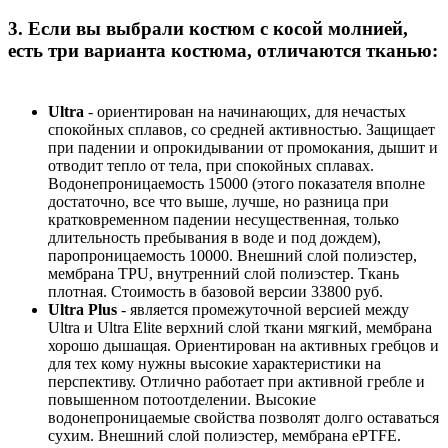
3. Если вы выбрали костюм с косой молнией,
есть три варианта костюма, отличаются тканью:
Ultra
- ориентирован на начинающих, для нечастых
спокойных сплавов, со средней активностью. Защищает
при падении и опрокидывании от промокания, дышит и
отводит тепло от тела, при спокойных сплавах.
Водонепроницаемость 15000 (этого показателя вполне
достаточно, все что выше, лучше, но разница при
кратковременном падении несущественная, только
длительность пребывания в воде и под дождем),
паропроницаемость 10000. Внешний слой полиэстер,
мембрана TPU, внутренний слой полиэстер. Ткань
плотная. Стоимость в базовой версии 33800 руб.
Ultra Plus
- является промежуточной версией между
Ultra и Ultra Elite верхний слой ткани мягкий, мембрана
хорошо дышащая. Ориентирован на активных гребцов и
для тех кому нужны высокие характеристики на
перспективу. Отлично работает при активной гребле и
повышенном потоотделении. Высокие
водонепроницаемые свойства позволят долго оставаться
сухим. Внешний слой полиэстер, мембрана ePTFE.