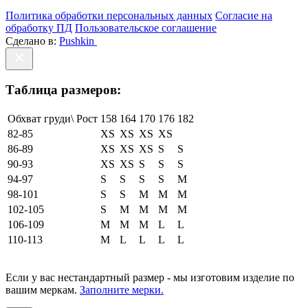
Политика обработки персональных данных
Согласие на
обработку ПД
Пользовательское соглашение
Сделано в:
Pushkin
Таблица размеров:
Обхват груди\ Рост
158
164
170
176
182
82-85
XS
XS
XS
XS
86-89
XS
XS
XS
S
S
90-93
XS
XS
S
S
S
94-97
S
S
S
S
M
98-101
S
S
M
M
M
102-105
S
M
M
M
M
106-109
M
M
M
L
L
110-113
M
L
L
L
L
Если у вас нестандартный размер - мы изготовим изделие по
вашим меркам.
Заполните мерки.