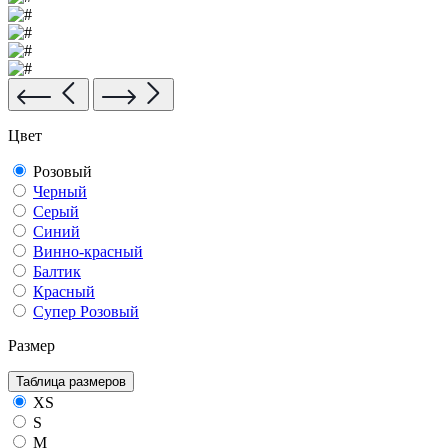
Цвет
Розовый
Черный
Серый
Синий
Винно-красный
Балтик
Красный
Супер Розовый
Размер
Таблица размеров
XS
S
M