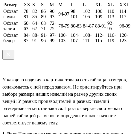
Размер
XS
S
S
M
M
L
L
XL
XL
XXL
Обхват
78-
82-
86-
90-
98-
102-
106-
110-
114-
94-97
груди
81
85
89
93
101
105
109
113
117
Обхват
60-
64-
68-
72-
92-
76-79
80-83
84-87
88-91
96-99
талии
63
67
71
75
95
Обхват
84-
88-
91-
97-
100-
104-
108-
112-
116-
120-
бедер
87
91
96
99
103
107
111
115
119
123
У каждого изделия в карточке товара есть таблица размеров,
ознакомьтесь с ней перед заказом. Не ориентируйтесь при
выборе размера наших изделий на размер других своих
вещей! У разных производителей и разных изделий
размерные сетки отличаются. Просто сверьте свои мерки с
нашей таблицей размеров и определите какое значение
соответствует вашему телу.
1. Рост
Измерьте от макушки до пяток в положении стоя у