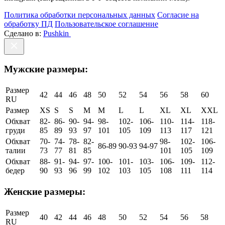
Политика обработки персональных данных
Согласие на
обработку ПД
Пользовательское соглашение
Сделано в:
Pushkin
Мужские размеры:
Размер
42
44
46
48
50
52
54
56
58
60
RU
Размер
XS
S
S
M
M
L
L
XL
XL
XXL
Обхват
82-
86-
90-
94-
98-
102-
106-
110-
114-
118-
груди
85
89
93
97
101
105
109
113
117
121
Обхват
70-
74-
78-
82-
98-
102-
106-
86-89
90-93
94-97
талии
73
77
81
85
101
105
109
Обхват
88-
91-
94-
97-
100-
101-
103-
106-
109-
112-
бедер
90
93
96
99
102
103
105
108
111
114
Женские размеры:
Размер
40
42
44
46
48
50
52
54
56
58
RU