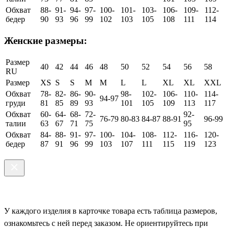
Обхват
88-
91-
94-
97-
100-
101-
103-
106-
109-
112-
бедер
90
93
96
99
102
103
105
108
111
114
Женские размеры:
Размер
40
42
44
46
48
50
52
54
56
58
RU
Размер
XS
S
S
M
M
L
L
XL
XL
XXL
Обхват
78-
82-
86-
90-
98-
102-
106-
110-
114-
94-97
груди
81
85
89
93
101
105
109
113
117
Обхват
60-
64-
68-
72-
92-
76-79
80-83
84-87
88-91
96-99
талии
63
67
71
75
95
Обхват
84-
88-
91-
97-
100-
104-
108-
112-
116-
120-
бедер
87
91
96
99
103
107
111
115
119
123
У каждого изделия в карточке товара есть таблица размеров,
ознакомьтесь с ней перед заказом. Не ориентируйтесь при