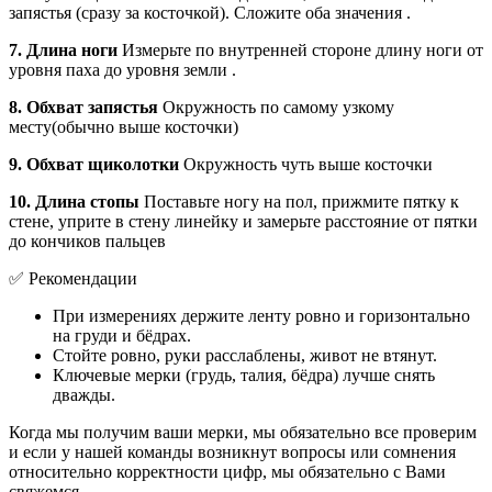
запястья (сразу за косточкой). Сложите оба значения .
7. Длина ноги
Измерьте по внутренней стороне длину ноги от
уровня паха до уровня земли .
8. Обхват запястья
Окружность по самому узкому
месту(обычно выше косточки)
9. Обхват щиколотки
Окружность чуть выше косточки
10. Длина стопы
Поставьте ногу на пол, прижмите пятку к
стене, уприте в стену линейку и замерьте расстояние от пятки
до кончиков пальцев
✅ Рекомендации
При измерениях держите ленту ровно и горизонтально
на груди и бёдрах.
Стойте ровно, руки расслаблены, живот не втянут.
Ключевые мерки (грудь, талия, бёдра) лучше снять
дважды.
Когда мы получим ваши мерки, мы обязательно все проверим
и если у нашей команды возникнут вопросы или сомнения
относительно корректности цифр, мы обязательно с Вами
свяжемся.