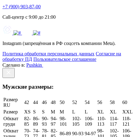
+7 (900) 903-87-00
Call-центр с 9:00 до 21:00
Instagram (запрещённая в РФ соцсеть компании Meta).
Политика обработки персональных данных
Согласие на
обработку ПД
Пользовательское соглашение
Сделано в:
Pushkin
Мужские размеры:
Размер
42
44
46
48
50
52
54
56
58
60
RU
Размер
XS
S
S
M
M
L
L
XL
XL
XXL
Обхват
82-
86-
90-
94-
98-
102-
106-
110-
114-
118-
груди
85
89
93
97
101
105
109
113
117
121
Обхват
70-
74-
78-
82-
98-
102-
106-
86-89
90-93
94-97
талии
73
77
81
85
101
105
109