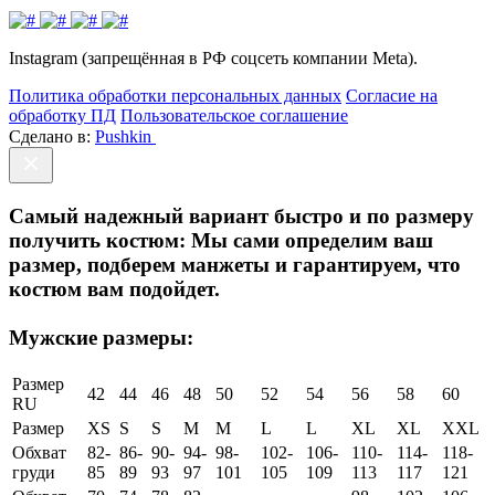
Instagram (запрещённая в РФ соцсеть компании Meta).
Политика обработки персональных данных
Согласие на
обработку ПД
Пользовательское соглашение
Сделано в:
Pushkin
Самый надежный вариант быстро и по размеру
получить костюм:
Мы сами определим ваш
размер, подберем манжеты и гарантируем, что
костюм вам подойдет.
Мужские размеры:
Размер
42
44
46
48
50
52
54
56
58
60
RU
Размер
XS
S
S
M
M
L
L
XL
XL
XXL
Обхват
82-
86-
90-
94-
98-
102-
106-
110-
114-
118-
груди
85
89
93
97
101
105
109
113
117
121