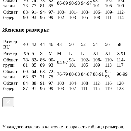
Обхват
70-
74-
78-
82-
98-
102-
106-
86-89
90-93
94-97
талии
73
77
81
85
101
105
109
Обхват
88-
91-
94-
97-
100-
101-
103-
106-
109-
112-
бедер
90
93
96
99
102
103
105
108
111
114
Женские размеры:
Размер
40
42
44
46
48
50
52
54
56
58
RU
Размер
XS
S
S
M
M
L
L
XL
XL
XXL
Обхват
78-
82-
86-
90-
98-
102-
106-
110-
114-
94-97
груди
81
85
89
93
101
105
109
113
117
Обхват
60-
64-
68-
72-
92-
76-79
80-83
84-87
88-91
96-99
талии
63
67
71
75
95
Обхват
84-
88-
91-
97-
100-
104-
108-
112-
116-
120-
бедер
87
91
96
99
103
107
111
115
119
123
У каждого изделия в карточке товара есть таблица размеров,